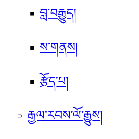
བླ་བརྒྱུད།
ས་གནས།
རྩོད་པ།
རྒྱལ་རབས་ལོ་རྒྱུས།