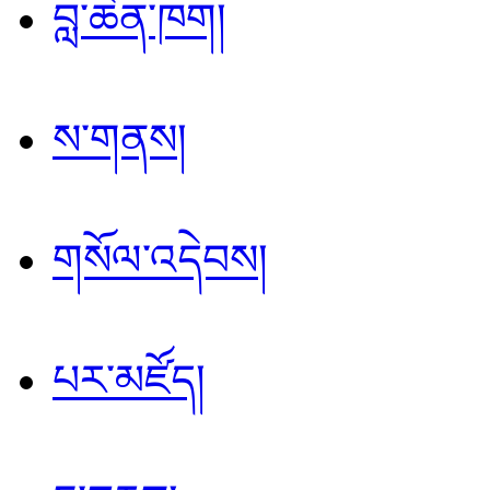
བླ་ཆེན་ཁག།
ས་གནས།
གསོལ་འདེབས།
པར་མཛོད།