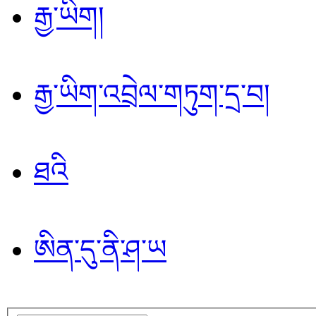
རྒྱ་ཡིག།
རྒྱ་ཡིག་འབྲེལ་གཏུག་དྲ་བ།
ཐའི
ཨིན་དུ་ནི་ཤ་ཡ