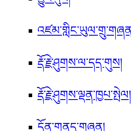
འཛམ་གླིང་ཡུལ་གྲུ་གཞན
རྡོ་རྗེ་ཤུགས་ལ་དད་གུས།
རྡོ་རྗེ་ཤུགས་ལྡན་ཁྱཔ་སྤེལ
དོན་གནད་གཞན།