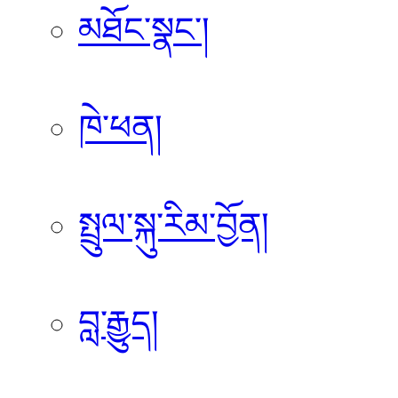
མཐོང་སྣང་།
ཁེ་ཕན།
སྤྲུལ་སྐུ་རིམ་བྱོན།
བླ་རྒྱུད།