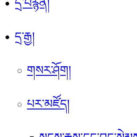
དྲ་བརྙན།
དྲ་རྒྱ།
གསར་ཤོག།
པར་མཛོད།