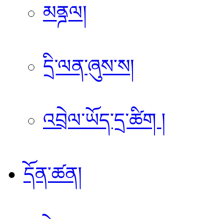
མནྜལ།
དྲི་ལན་ཞུས་ས།
འབྲེལ་ཡོད་དྲ་ཚིག །
དོན་ཚན།