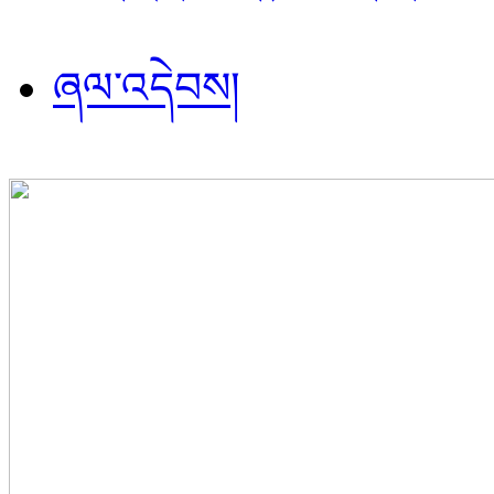
ཞལ་འདེབས།