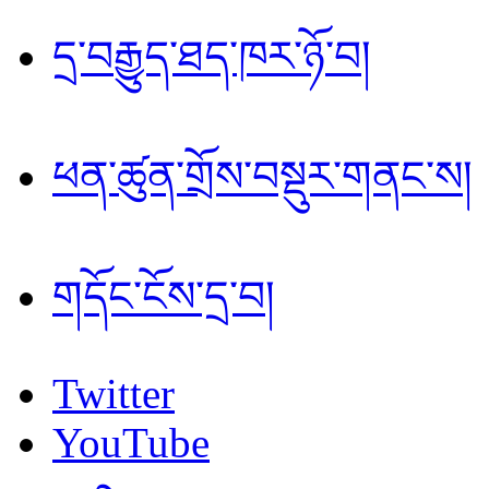
དྲ་བརྒྱུད་ཐད་ཁར་ཉོ་བ།
ཕན་ཚུན་གྲོས་བསྡུར་གནང་ས།
གདོང་ངོས་དྲ་བ།
Twitter
YouTube