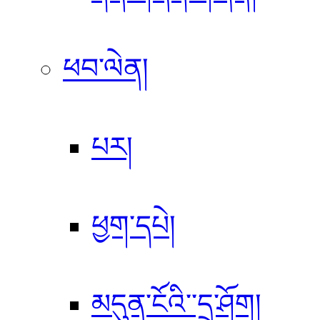
ཕབ་ལེན།
པར།
ཕྱག་དཔེ།
མདུན་ངོའི་་དྲ་ཤོག།