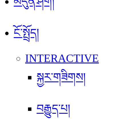
མདུན་ཤོག།
ངོ་སྤྲོད།
INTERACTIVE
སྐྱར་གཟིགས།
བརྒྱུད་པ།