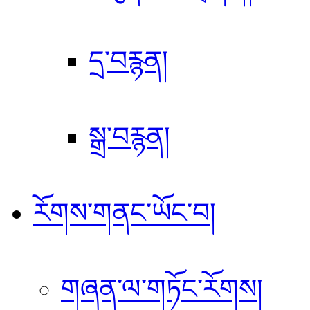
དྲ་བརྙན།
སྒྲ་བརྙན།
རོགས་གནང་ཡོང་བ།
གཞན་ལ་གཏོང་རོགས།