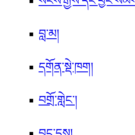
སངས་རྒྱས་དང་བྱང་སེམ
བླ་མ།
དགོན་སྡེ་ཁག།
བགྲོ་གླེང་།
བྱུང་དུས།