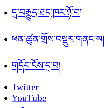
དྲ་བརྒྱུད་ཐད་ཁར་ཉོ་བ།
ཕན་ཚུན་གྲོས་བསྡུར་གནང་ས།
གདོང་ངོས་དྲ་བ།
Twitter
YouTube