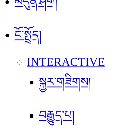
མདུན་ཤོག།
ངོ་སྤྲོད།
INTERACTIVE
སྐྱར་གཟིགས།
བརྒྱུད་པ།