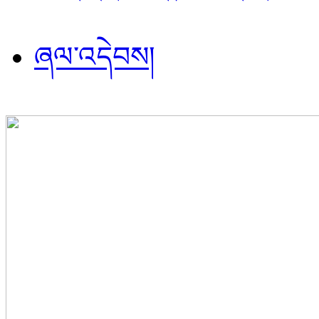
ཞལ་འདེབས།