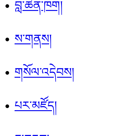
བླ་ཆེན་ཁག།
ས་གནས།
གསོལ་འདེབས།
པར་མཛོད།