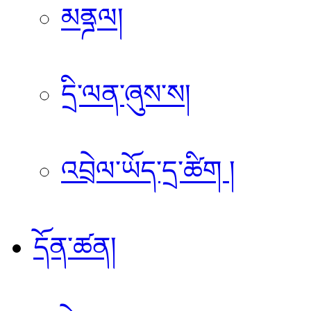
མནྜལ།
དྲི་ལན་ཞུས་ས།
འབྲེལ་ཡོད་དྲ་ཚིག །
དོན་ཚན།