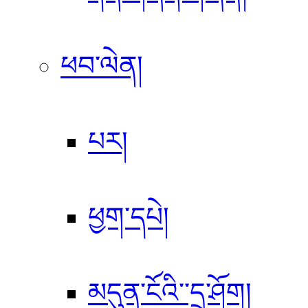
ཕབ་ལེན།
པར།
ཕྱག་དཔེ།
མདུན་ངོའི་་དྲ་ཤོག།