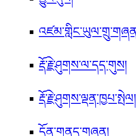
འཛམ་གླིང་ཡུལ་གྲུ་གཞན
རྡོ་རྗེ་ཤུགས་ལ་དད་གུས།
རྡོ་རྗེ་ཤུགས་ལྡན་ཁྱཔ་སྤེལ
དོན་གནད་གཞན།