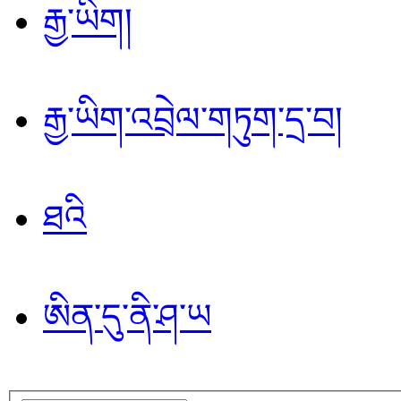
རྒྱ་ཡིག།
རྒྱ་ཡིག་འབྲེལ་གཏུག་དྲ་བ།
ཐའི
ཨིན་དུ་ནི་ཤ་ཡ