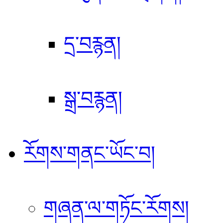
དྲ་བརྙན།
སྒྲ་བརྙན།
རོགས་གནང་ཡོང་བ།
གཞན་ལ་གཏོང་རོགས།