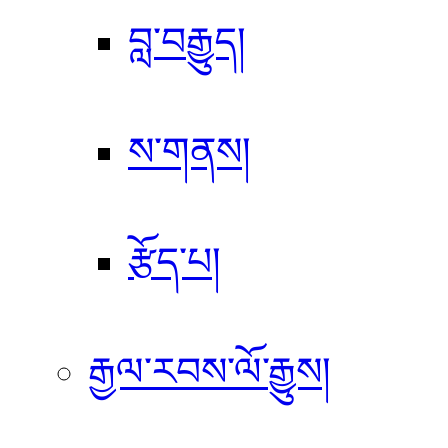
བླ་བརྒྱུད།
ས་གནས།
རྩོད་པ།
རྒྱལ་རབས་ལོ་རྒྱུས།