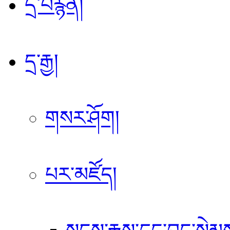
དྲ་བརྙན།
དྲ་རྒྱ།
གསར་ཤོག།
པར་མཛོད།