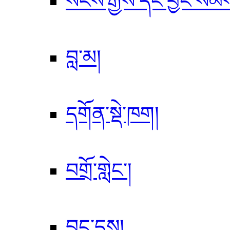
སངས་རྒྱས་དང་བྱང་སེམ
བླ་མ།
དགོན་སྡེ་ཁག།
བགྲོ་གླེང་།
བྱུང་དུས།