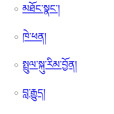
མཐོང་སྣང་།
ཁེ་ཕན།
སྤྲུལ་སྐུ་རིམ་བྱོན།
བླ་རྒྱུད།