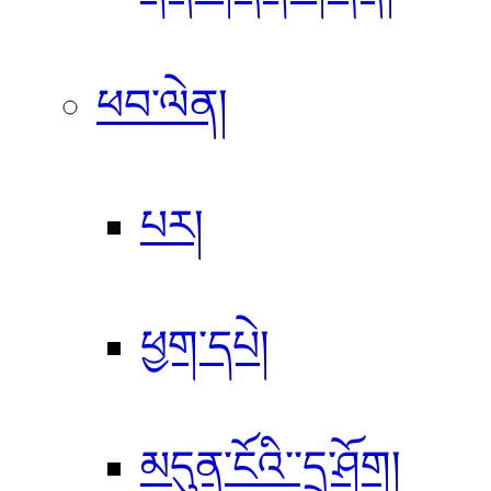
ཕབ་ལེན།
པར།
ཕྱག་དཔེ།
མདུན་ངོའི་་དྲ་ཤོག།