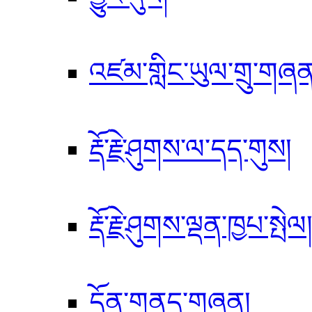
འཛམ་གླིང་ཡུལ་གྲུ་གཞན
རྡོ་རྗེ་ཤུགས་ལ་དད་གུས།
རྡོ་རྗེ་ཤུགས་ལྡན་ཁྱཔ་སྤེལ
དོན་གནད་གཞན།