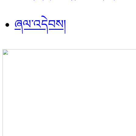
ཞལ་འདེབས།