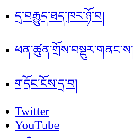
དྲ་བརྒྱུད་ཐད་ཁར་ཉོ་བ།
ཕན་ཚུན་གྲོས་བསྡུར་གནང་ས།
གདོང་ངོས་དྲ་བ།
Twitter
YouTube