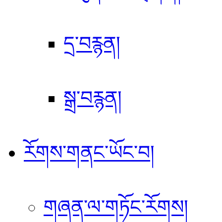
དྲ་བརྙན།
སྒྲ་བརྙན།
རོགས་གནང་ཡོང་བ།
གཞན་ལ་གཏོང་རོགས།