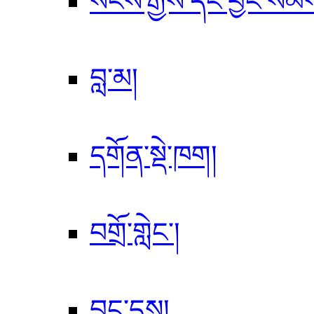
སངས་རྒྱས་དང་བྱང་སེམ
བླ་མ།
དགོན་སྡེ་ཁག།
བགྲོ་གླེང་།
བྱུང་དུས།