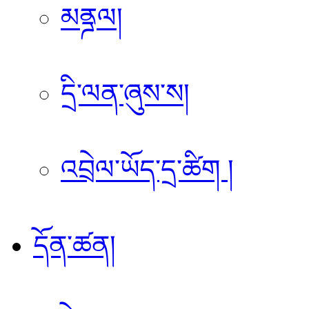
མནྜལ།
དྲི་ལན་ཞུས་ས།
འབྲེལ་ཡོད་དྲ་ཚིག །
དོན་ཚན།