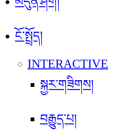
མདུན་ཤོག།
ངོ་སྤྲོད།
INTERACTIVE
སྐྱར་གཟིགས།
བརྒྱུད་པ།