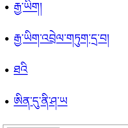
རྒྱ་ཡིག།
རྒྱ་ཡིག་འབྲེལ་གཏུག་དྲ་བ།
ཐའི
ཨིན་དུ་ནི་ཤ་ཡ