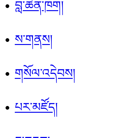
བླ་ཆེན་ཁག།
ས་གནས།
གསོལ་འདེབས།
པར་མཛོད།