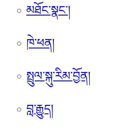
མཐོང་སྣང་།
ཁེ་ཕན།
སྤྲུལ་སྐུ་རིམ་བྱོན།
བླ་རྒྱུད།