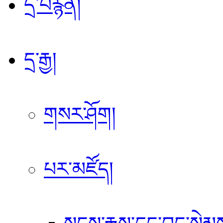
དྲ་བརྙན།
དྲ་རྒྱ།
གསར་ཤོག།
པར་མཛོད།