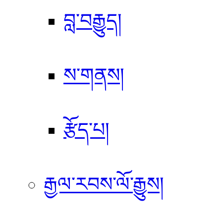
བླ་བརྒྱུད།
ས་གནས།
རྩོད་པ།
རྒྱལ་རབས་ལོ་རྒྱུས།