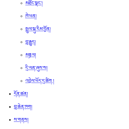
མཐོང་སྣང་།
ཁེ་ཕན།
སྤྲུལ་སྐུ་རིམ་བྱོན།
བླ་རྒྱུད།
མནྜལ།
དྲི་ལན་ཞུས་ས།
འབྲེལ་ཡོད་དྲ་ཚིག །
དོན་ཚན།
བླ་ཆེན་ཁག།
ས་གནས།