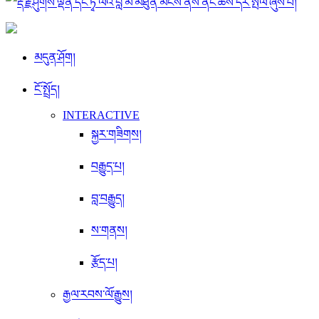
མདུན་ཤོག།
ངོ་སྤྲོད།
INTERACTIVE
སྐྱར་གཟིགས།
བརྒྱུད་པ།
བླ་བརྒྱུད།
ས་གནས།
རྩོད་པ།
རྒྱལ་རབས་ལོ་རྒྱུས།