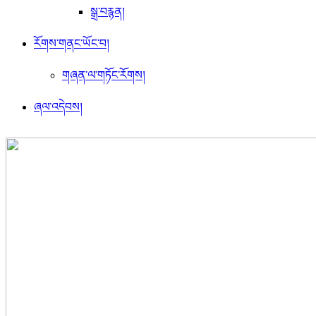
སྒྲ་བརྙན།
རོགས་གནང་ཡོང་བ།
གཞན་ལ་གཏོང་རོགས།
ཞལ་འདེབས།