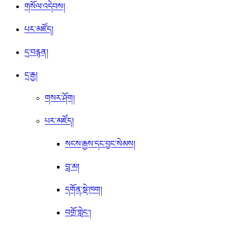
གསོལ་འདེབས།
པར་མཛོད།
དྲ་བརྙན།
དྲ་རྒྱ།
གསར་ཤོག།
པར་མཛོད།
སངས་རྒྱས་དང་བྱང་སེམས།
བླ་མ།
དགོན་སྡེ་ཁག།
བགྲོ་གླེང་།