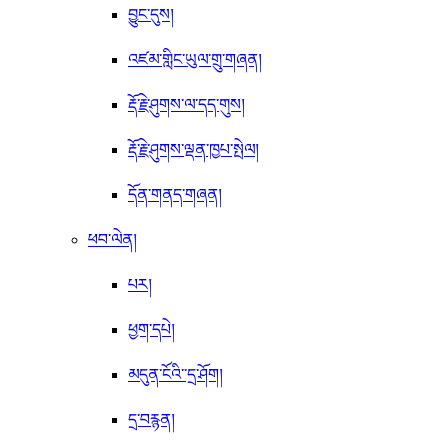
བྱུང་དུས།
འཛམ་གླིང་ཡུལ་གྲུ་གཞན།
རྡོ་རྗེ་ཤུགས་ལ་དད་གུས།
རྡོ་རྗེ་ཤུགས་ལྡན་ཁྱཔ་སྤེལ།
དོན་གནད་གཞན།
ཕབ་ལེན།
པར།
ཕྱག་དཔེ།
མདུན་ངོའི་་དྲ་ཤོག།
དྲ་བརྙན།