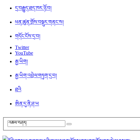
དྲ་བརྒྱུད་ཐད་ཁར་ཉོ་བ།
ཕན་ཚུན་གྲོས་བསྡུར་གནང་ས།
གདོང་ངོས་དྲ་བ།
Twitter
YouTube
རྒྱ་ཡིག།
རྒྱ་ཡིག་འབྲེལ་གཏུག་དྲ་བ།
ཐའི
ཨིན་དུ་ནི་ཤ་ཡ