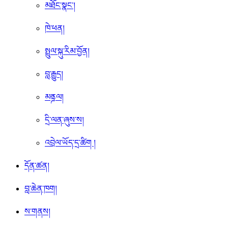
མཐོང་སྣང་།
ཁེ་ཕན།
སྤྲུལ་སྐུ་རིམ་བྱོན།
བླ་རྒྱུད།
མནྜལ།
དྲི་ལན་ཞུས་ས།
འབྲེལ་ཡོད་དྲ་ཚིག །
དོན་ཚན།
བླ་ཆེན་ཁག།
ས་གནས།