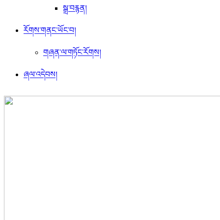
སྒྲ་བརྙན།
རོགས་གནང་ཡོང་བ།
གཞན་ལ་གཏོང་རོགས།
ཞལ་འདེབས།