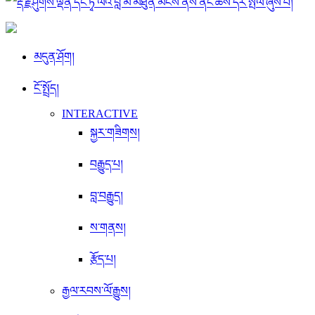
མདུན་ཤོག།
ངོ་སྤྲོད།
INTERACTIVE
སྐྱར་གཟིགས།
བརྒྱུད་པ།
བླ་བརྒྱུད།
ས་གནས།
རྩོད་པ།
རྒྱལ་རབས་ལོ་རྒྱུས།