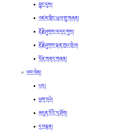
བྱུང་དུས།
འཛམ་གླིང་ཡུལ་གྲུ་གཞན།
རྡོ་རྗེ་ཤུགས་ལ་དད་གུས།
རྡོ་རྗེ་ཤུགས་ལྡན་ཁྱཔ་སྤེལ།
དོན་གནད་གཞན།
ཕབ་ལེན།
པར།
ཕྱག་དཔེ།
མདུན་ངོའི་་དྲ་ཤོག།
དྲ་བརྙན།