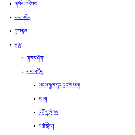
གསོལ་འདེབས།
པར་མཛོད།
དྲ་བརྙན།
དྲ་རྒྱ།
གསར་ཤོག།
པར་མཛོད།
སངས་རྒྱས་དང་བྱང་སེམས།
བླ་མ།
དགོན་སྡེ་ཁག།
བགྲོ་གླེང་།