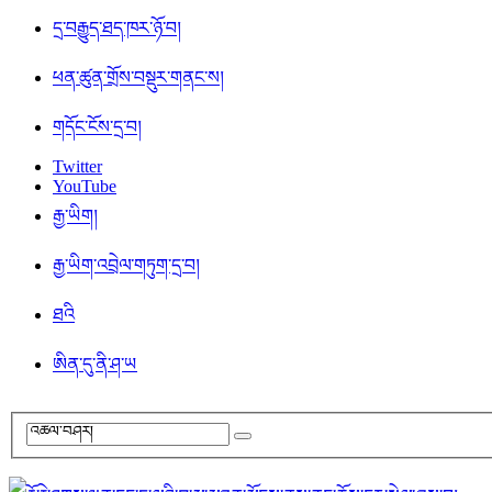
དྲ་བརྒྱུད་ཐད་ཁར་ཉོ་བ།
ཕན་ཚུན་གྲོས་བསྡུར་གནང་ས།
གདོང་ངོས་དྲ་བ།
Twitter
YouTube
རྒྱ་ཡིག།
རྒྱ་ཡིག་འབྲེལ་གཏུག་དྲ་བ།
ཐའི
ཨིན་དུ་ནི་ཤ་ཡ