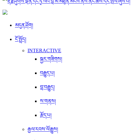
མདུན་ཤོག།
ངོ་སྤྲོད།
INTERACTIVE
སྐྱར་གཟིགས།
བརྒྱུད་པ།
བླ་བརྒྱུད།
ས་གནས།
རྩོད་པ།
རྒྱལ་རབས་ལོ་རྒྱུས།