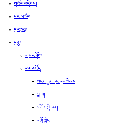
གསོལ་འདེབས།
པར་མཛོད།
དྲ་བརྙན།
དྲ་རྒྱ།
གསར་ཤོག།
པར་མཛོད།
སངས་རྒྱས་དང་བྱང་སེམས།
བླ་མ།
དགོན་སྡེ་ཁག།
བགྲོ་གླེང་།