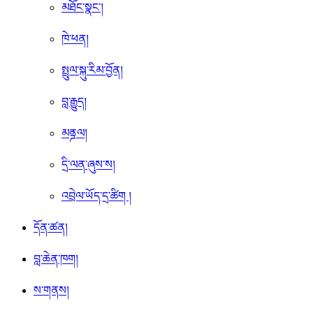
མཐོང་སྣང་།
ཁེ་ཕན།
སྤྲུལ་སྐུ་རིམ་བྱོན།
བླ་རྒྱུད།
མནྜལ།
དྲི་ལན་ཞུས་ས།
འབྲེལ་ཡོད་དྲ་ཚིག །
དོན་ཚན།
བླ་ཆེན་ཁག།
ས་གནས།