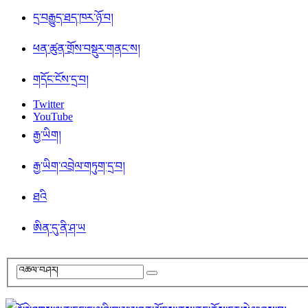
དྲ་བརྒྱུད་ཐད་ཁར་ཉོ་བ།
ཕན་ཚུན་གྲོས་བསྡུར་གནང་ས།
གདོང་ངོས་དྲ་བ།
Twitter
YouTube
རྒྱ་ཡིག།
རྒྱ་ཡིག་འབྲེལ་གཏུག་དྲ་བ།
ཐའི
ཨིན་དུ་ནི་ཤ་ཡ