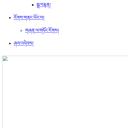
སྒྲ་བརྙན།
རོགས་གནང་ཡོང་བ།
གཞན་ལ་གཏོང་རོགས།
ཞལ་འདེབས།