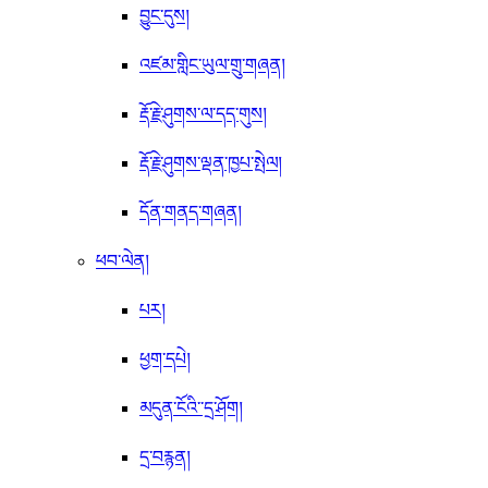
བྱུང་དུས།
འཛམ་གླིང་ཡུལ་གྲུ་གཞན།
རྡོ་རྗེ་ཤུགས་ལ་དད་གུས།
རྡོ་རྗེ་ཤུགས་ལྡན་ཁྱཔ་སྤེལ།
དོན་གནད་གཞན།
ཕབ་ལེན།
པར།
ཕྱག་དཔེ།
མདུན་ངོའི་་དྲ་ཤོག།
དྲ་བརྙན།