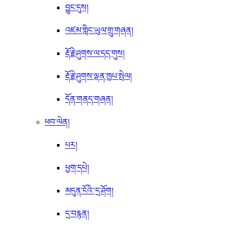
བྱུང་དུས།
འཛམ་གླིང་ཡུལ་གྲུ་གཞན།
རྡོ་རྗེ་ཤུགས་ལ་དད་གུས།
རྡོ་རྗེ་ཤུགས་ལྡན་ཁྱཔ་སྤེལ།
དོན་གནད་གཞན།
ཕབ་ལེན།
པར།
ཕྱག་དཔེ།
མདུན་ངོའི་་དྲ་ཤོག།
དྲ་བརྙན།