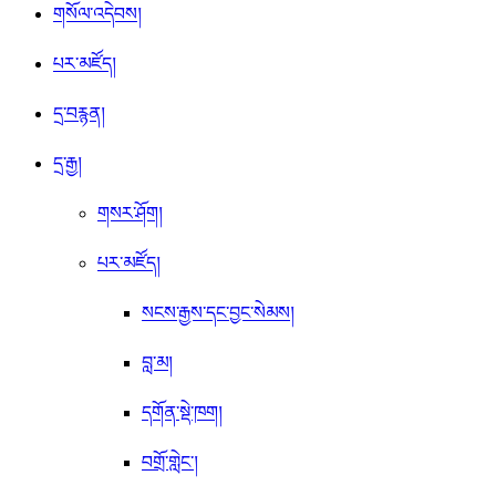
གསོལ་འདེབས།
པར་མཛོད།
དྲ་བརྙན།
དྲ་རྒྱ།
གསར་ཤོག།
པར་མཛོད།
སངས་རྒྱས་དང་བྱང་སེམས།
བླ་མ།
དགོན་སྡེ་ཁག།
བགྲོ་གླེང་།