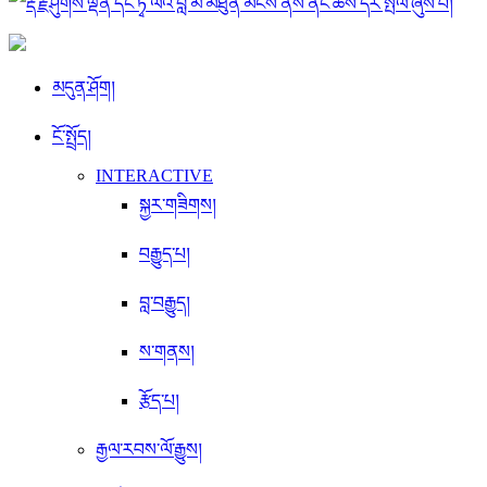
མདུན་ཤོག།
ངོ་སྤྲོད།
INTERACTIVE
སྐྱར་གཟིགས།
བརྒྱུད་པ།
བླ་བརྒྱུད།
ས་གནས།
རྩོད་པ།
རྒྱལ་རབས་ལོ་རྒྱུས།