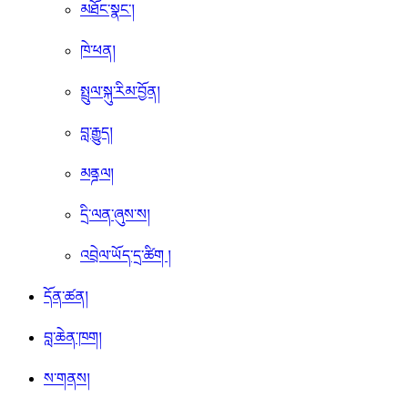
མཐོང་སྣང་།
ཁེ་ཕན།
སྤྲུལ་སྐུ་རིམ་བྱོན།
བླ་རྒྱུད།
མནྜལ།
དྲི་ལན་ཞུས་ས།
འབྲེལ་ཡོད་དྲ་ཚིག །
དོན་ཚན།
བླ་ཆེན་ཁག།
ས་གནས།