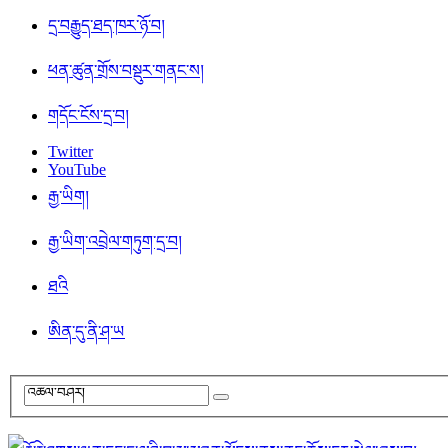
དྲ་བརྒྱུད་ཐད་ཁར་ཉོ་བ།
ཕན་ཚུན་གྲོས་བསྡུར་གནང་ས།
གདོང་ངོས་དྲ་བ།
Twitter
YouTube
རྒྱ་ཡིག།
རྒྱ་ཡིག་འབྲེལ་གཏུག་དྲ་བ།
ཐའི
ཨིན་དུ་ནི་ཤ་ཡ