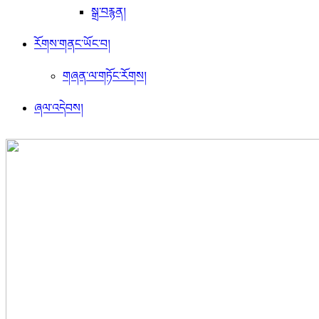
སྒྲ་བརྙན།
རོགས་གནང་ཡོང་བ།
གཞན་ལ་གཏོང་རོགས།
ཞལ་འདེབས།